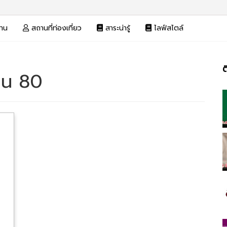
งาน
สถานที่ท่องเที่ยว
สาระน่ารู้
ไลฟ์สไตล์
ต
ิน 80