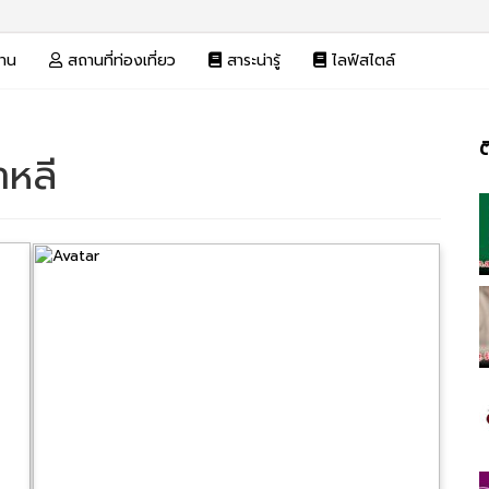
งาน
สถานที่ท่องเที่ยว
สาระน่ารู้
ไลฟ์สไตล์
ต
าหลี