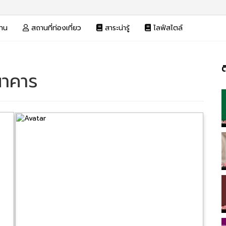
งาน
สถานที่ท่องเที่ยว
สาระน่ารู้
ไลฟ์สไตล์
ต
นาคาร
แน
เรื่อง
ที่
เรื่
เก่า
กว่า