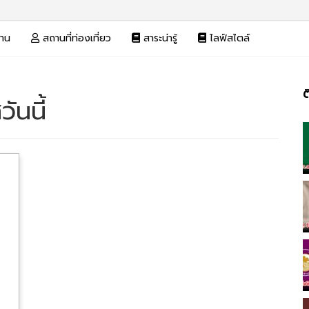
งาน
สถานที่ท่องเที่ยว
สาระน่ารู้
ไลฟ์สไตล์
ต
ันนี้