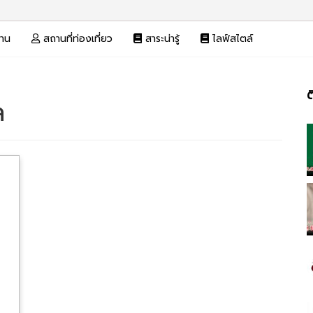
งาน
สถานที่ท่องเที่ยว
สาระน่ารู้
ไลฟ์สไตล์
ต
ล