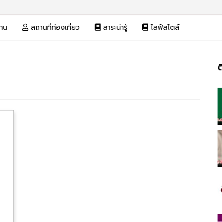
งาน
สถานที่ท่องเที่ยว
สาระน่ารู้
ไลฟ์สไตล์
ต
า