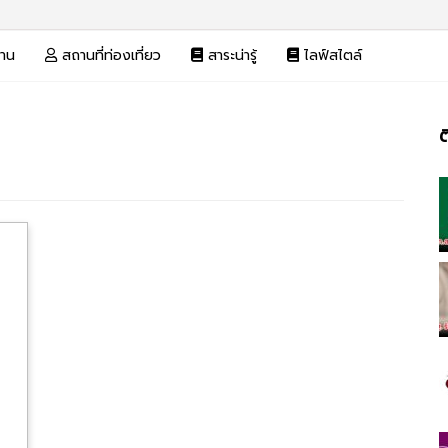
งาน
สถานที่ท่องเที่ยว
สาระน่ารู้
ไลฟ์สไตล์
ต