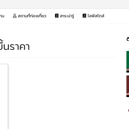
งาน
สถานที่ท่องเที่ยว
สาระน่ารู้
ไลฟ์สไตล์
ต
ขึ้นราคา