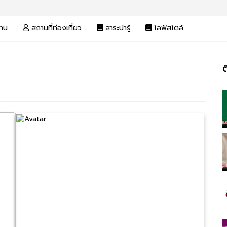
งาน
สถานที่ท่องเที่ยว
สาระน่ารู้
ไลฟ์สไตล์
ต
แน
เรื่อง
ที่
เรื่
เก่า
กว่า