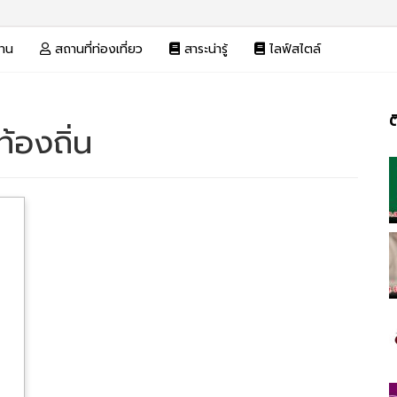
งาน
สถานที่ท่องเที่ยว
สาระน่ารู้
ไลฟ์สไตล์
ต
้องถิ่น