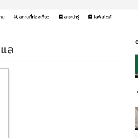
งาน
สถานที่ท่องเที่ยว
สาระน่ารู้
ไลฟ์สไตล์
ต
ดูแล