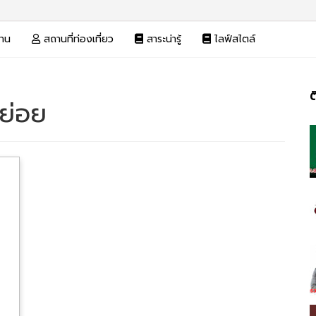
งาน
สถานที่ท่องเที่ยว
สาระน่ารู้
ไลฟ์สไตล์
ต
ยย่อย