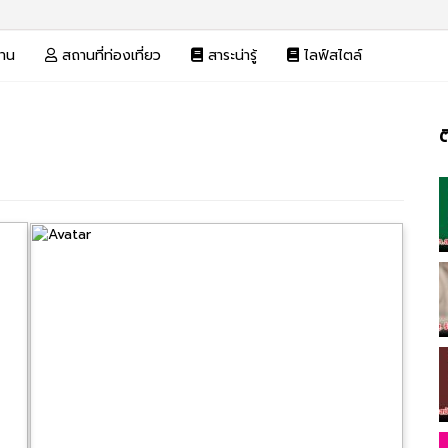
งาน
สถานที่ท่องเที่ยว
สาระน่ารู้
ไลฟ์สไตล์
ต
แน
เรื่อง
ที่
เรื่
ใหม่
กว่า