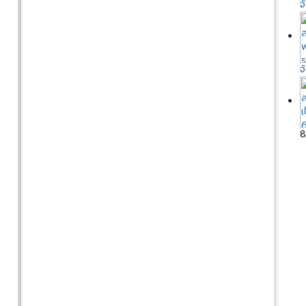
จ
จ
8