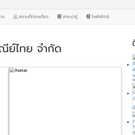
งาน
สถานที่ท่องเที่ยว
สาระน่ารู้
ไลฟ์สไตล์
ณีย์ไทย จำกัด
v
ท