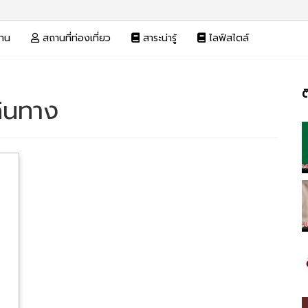
งาน
สถานที่ท่องเที่ยว
สาระน่ารู้
ไลฟ์สไตล์
ต
ดินทาง