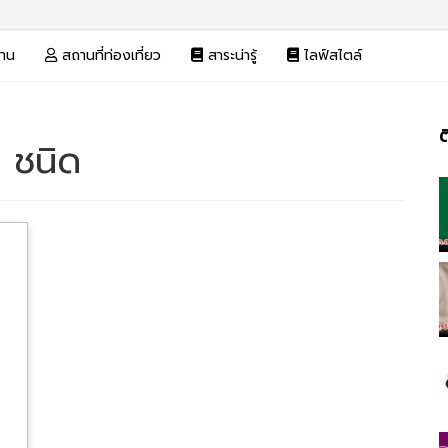
งาน
สถานที่ท่องเที่ยว
สาระน่ารู้
ไลฟ์สไตล์
ต
 ชนิด