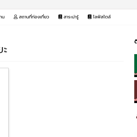
งาน
สถานที่ท่องเที่ยว
สาระน่ารู้
ไลฟ์สไตล์
ต
ยะ