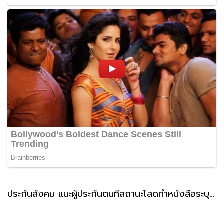
ประกันสังคม แนะผู้ประกันตนที่สถานะโสดทำหนังสือระบุผู้รับเงินสงเคราะห์ กรณีตายล่วงหน้า