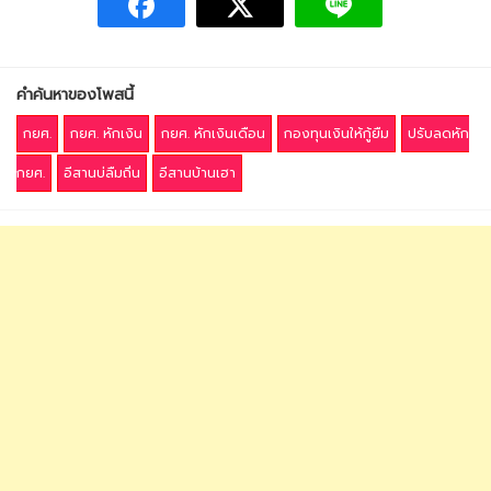
คำค้นหาของโพสนี้
กยศ.
กยศ. หักเงิน
กยศ. หักเงินเดือน
กองทุนเงินให้กู้ยืม
ปรับลดหัก
กยศ.
อีสานบ่ลืมถิ่น
อีสานบ้านเฮา