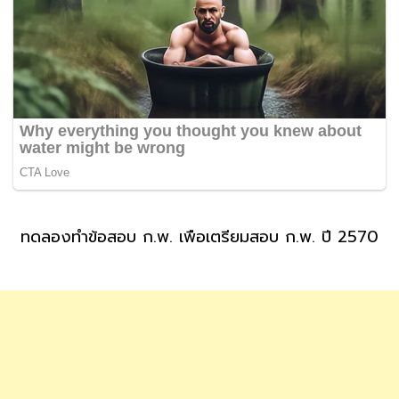
ทดลองทำข้อสอบ ก.พ. เพื่อเตรียมสอบ ก.พ. ปี 2570