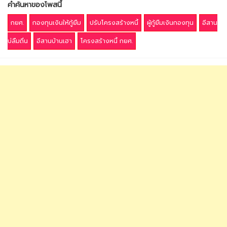
คำค้นหาของโพสนี้
กยศ.
กองทุนเงินให้กู้ยืม
ปรับโครงสร้างหนี้
ผู้กู้ยืมเงินกองทุน
อีสาน
บ่ลืมถิ่น
อีสานบ้านเฮา
โครงสร้างหนี้ กยศ.