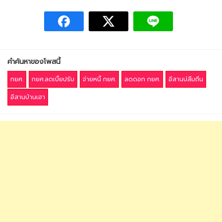
คำค้นหาของโพสนี้
กยศ.
กยศ.ลดเบี้ยปรับ
จ่ายหนี้ กยศ.
ลดดอก กยศ.
อีสานบ่ลืมถิ่น
อีสานบ้านเฮา