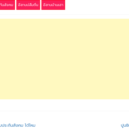
กันสังคม
อีสานบ่ลืมถิ่น
อีสานบ้านเฮา
ทบประกันสังคม ได้ไหม
ปูนซ