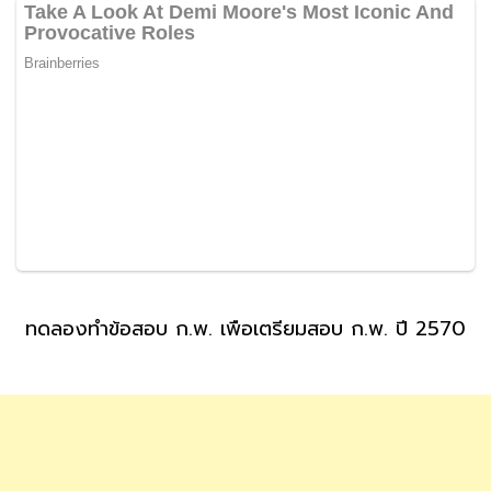
ทดลองทำข้อสอบ ก.พ. เพื่อเตรียมสอบ ก.พ. ปี 2570