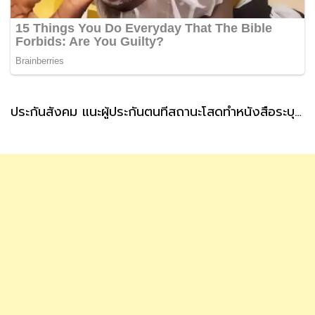
ประกันสังคม แนะผู้ประกันตนที่สถานะโสดทำหนังสือระบุผู้รับเงินสงเคราะห์ กรณีตายล่วงหน้า