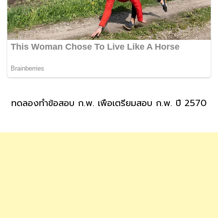
ทดลองทำข้อสอบ ก.พ. เพื่อเตรียมสอบ ก.พ. ปี 2570