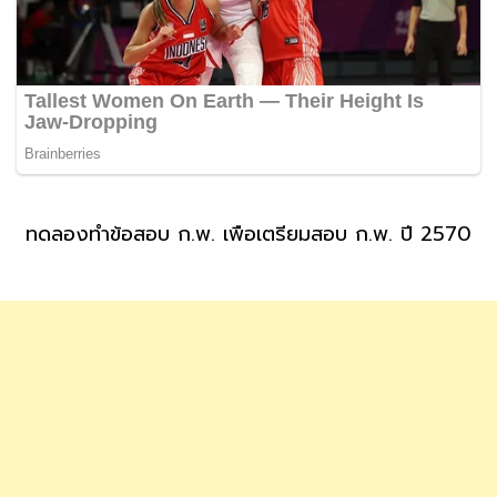
ทดลองทำข้อสอบ ก.พ. เพื่อเตรียมสอบ ก.พ. ปี 2570