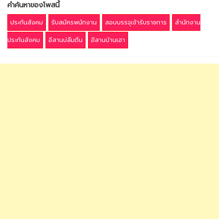
คำค้นหาของโพสนี้
ประกันสังคม
รับสมัครพนักงาน
สอบบรรจุเข้ารับราชการ
สำนักงาน
ประกันสังคม
อีสานบ่ลืมถิ่น
อีสานบ้านเฮา