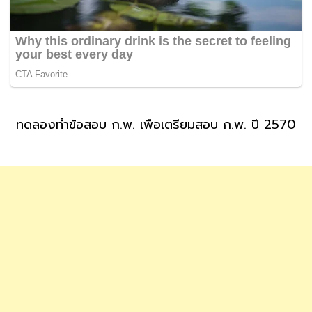
ทดลองทำข้อสอบ ก.พ. เพื่อเตรียมสอบ ก.พ. ปี 2570