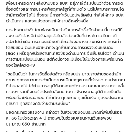
เพื่อบริหารจัดการหลังบ้านของ สปส. อยู่ภายใต้ระเบียบว่าด้วยการจัด
ซื้อจัดจ้างและการบริหารพัสดุภาครัฐที่กำหนดไว้ แต่ไม่สามารถทราบได้
ว่ามีการฮั้วหรือไม่ ซึ่งขณะนี้การทำเว็บแอปพลิเคชัน กำลังให้ทาง สปส.
ดำเนินการ และจะแจ้งออกมาให้ทราบอีกครั้งหนึ่ง
การส่งงานล่าช้า โดยข้อระเบียบว่าด้วยการจัดซื้อจัดจ้างฯ นั้น กรณีที่
ส่งงานช้าต้องมีค่าปรับอยู่แล้วในสัดส่วนเงินที่ต่างกัน แต่ในกรณี
สปส.ได้ดำเนินการตามระเบียบที่เกี่ยวข้องอย่างเคร่งครัด หากกระทำ
โดยมิชอบ ตนและเจ้าหน้าที่จะถูกสำนักงานการตรวจเงินแผ่นดิน
(สตง.) หรือถูกหน่วยงานที่เกี่ยวข้องดำเนินการ จึงยืนยันได้ว่า ดำเนิน
การตามระเบียบแน่นอน แต่ทั้งนี้อาจจะมีเงื่อนไขในช่วงการแพร่ระบาด
ของโรคโควิด-19
“ขอยืนยันว่า ในการจัดซื้อจัดจ้าง หรืองบประมาณรายจ่ายของสำนัก
งานฯ ทุกกระบวนการดำเนินตามระเบียบกฎหมายที่กำหนด งบประมาณ
ที่จ่ายออกไป ได้ผ่านการอนุมัติจากคณะทำงานฯ คณะอนุกรรมการกลั่น
กรองฯ รวมถึงบอร์ดประกันสังคม ในการพิจารณาอนุมัติ และยืนยัน
พร้อมที่จะให้ตรวจสอบ ที่สำคัญ ทุกอย่าง ทุกเม็ดเงิน ทุกงบประมาณ
ทุกบาท ทุกสตางค์ใช้จ่ายตามระเบียบ”
ปลัดกระทรวงแรงงาน กล่าวว่า ในส่วนของงบประมาณที่เพิ่มขึ้นร้อย
ละ 66 ในช่วงเวลา 4 ปี อาจเพิ่มในช่วงเปลี่ยนผ่านเว็บแอพงบ
ประมาณ 850 ล้านบาท