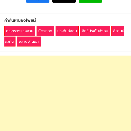
คำค้นหาของโพสนี้
กระทรวงแรงงาน
บัตรทอง
ประกันสังคม
สิทธิประกันสังคม
อีสานบ่
ลืมถิ่น
อีสานบ้านเฮา