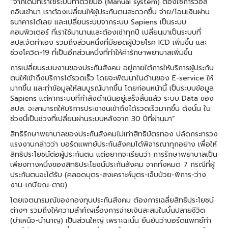
“จากเดิมที่เราใช้ระบบทำด้วยมือ (Manual system) ต้องใช้การวอล์
กอินเข้ามา เราต้องเปลี่ยนให้ผู้ประกันตนสะดวกขึ้น จ่าย/โอนเงินผ่าน
ธนาคารได้เลย และเปลี่ยนระบบจากระบบ Sapiens เป็นระบบ
คอมพิวเตอร์ ที่เราใช้มานานและต้องเช่าทุกปี เปลี่ยนมาเป็นระบบที่
สปส.จัดทำเอง รวมถึงส่วนหนึ่งที่มียอดผู้ป่วยโรค ICD เพิ่มขึ้น และ
ช่วงโควิด-19 ที่เป็นอีกส่วนหนึ่งที่ทำให้ค่ารักษาพยาบาลเพิ่มขึ้น
การเปลี่ยนระบบงานของประกันสังคม อยู่ภายใต้การให้บริการผู้ประกัน
ตนให้เข้าถึงบริการได้รวดเร็ว โดยจะพัฒนาในด้านของ E-service ให้
มากขึ้น และทำข้อมูลให้สมบูรณ์มากขึ้น โดยก่อนหน้านี้ เป็นระบบข้อมูล
Sapiens แต่หากระบบที่กำลังดำเนินอยู่เสร็จสิ้นแล้ว ระบบ Data ของ
สปส. จะสามารถให้บริการประชาชนเข้าถึงได้รวดเร็วมากขึ้น ดังนั้น ใน
ช่วงนี้เป็นช่วงที่เปลี่ยนผ่านระบบหลังจาก 30 ปีที่ผ่านมา”
สิทธิรักษาพยาบาลของประกันสังคมไม่เท่าสิทธิบัตรทอง ปลัดกระทรวง
แรงงานกล่าวว่า บอร์ดแพทย์ประกันสังคมได้พิจารณาทุกอย่าง เพื่อให้
สิทธิประโยชน์ต่อผู้ประกันตน แต่อยากจะเรียนว่า การรักษาพยาบาลเป็น
เพียงทางหนึ่งของสิทธิประโยชน์ประกันสังคม จากทั้งหมด 7 กรณีที่ผู้
ประกันตนจะได้รับ (คลอดบุตร-สงเคราะห์บุตร-เจ็บป่วย-พิการ-ว่าง
งาน-เกษียณ-ตาย)
โดยเจตนารมณ์ของกองทุนประกันสังคม ต้องการเฉลี่ยสิทธิประโยชน์
ต่างๆ รวมถึงให้ความสำคัญเรื่องการจ่ายเงินสะสมในบั้นปลายชีวิต
(บำเหน็จ-บำนาญ) เป็นส่วนใหญ่ เพราะฉะนั้น ยืนยันว่าบอร์ดแพทย์ทำ