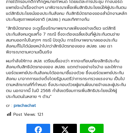
ภายใต้กรอบกติกาที่กฎหมายกำหนด โดยแต่ละการประชุม ทางบอร์ด
แพทย์จะนำเรื่องต่างๆ มาพิจารณาเพื่อเพิ่มสิทธิประโยชน์ให้ผู้ประกันตน
แต่สิทธิประโยชน์ของประกันสังคม กับสิทธิบัตรทองของสำนักงานหลัก
ประกันสุขภาพแห่งชาติ (สปสช.) คนละทิศทางกัน
“สิทธิบัตรทอง จะดูเรื่องรักษาพยาบาลเพียงอย่างเดียว แต่สิทธิ
ประกันสังคมดูแลทั้ง 7 กรณี ซึ่งจะต้องเฉลี่ยเงินที่ผู้ประกันตนจ่าย
สมทบออกไปในทุกๆ กรณี ปัจจุบัน การรักษาพยาบาลของประกัน
สังคมก็ไม่ได้น้อยหน้าไปกว่าสิทธิบัตรทองของ สปสช. เลย เรา
พิจารณาตามความเป็นจริง
ผมกำลังให้ทาง สปส. เตรียมชี้แจงว่า หากจะเทียบเคียงสิทธิประกัน
สังคมกับสิทธิบัตรทองของ สปสช. แตกต่างอย่างไรบ้าง และให้ทาง
บอร์ดแพทย์ประกันสังคมได้ออกมาชี้แจงด้วย ซึ่งบอร์ดแพทย์ประกัน
สังคม มาจากการแต่งตั้งโดยรัฐมนตรีว่าการกระทรวงแรงงาน เป็นไป
ตามหลักเกณฑ์ที่กำหนด ซึ่งประกอบด้วยผู้แทนฝั่งนายจ้างและผู้ประกัน
ตน นอกจากนี้ ในปี 2568 กำลังเตรียมการเพิ่มสิทธิประโยชน์ให้ผู้
ประกันตนในหลาย ๆ ด้าน”
cr :
prachachat
Post Views:
121