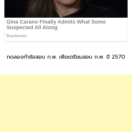
ทดลองทำข้อสอบ ก.พ. เพื่อเตรียมสอบ ก.พ. ปี 2570