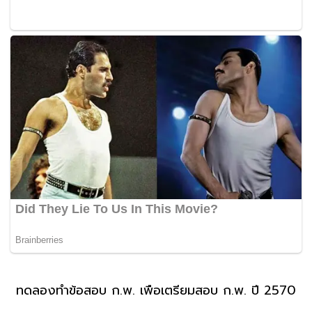
ทดลองทำข้อสอบ ก.พ. เพื่อเตรียมสอบ ก.พ. ปี 2570