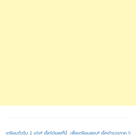
แนะแนว
เตรียมตัวรับ 2 เด้ง!! เช็คได้เลยที่นี่
เพื่อเตรียมสอบ!! เช็คตำรวจภาค 1-