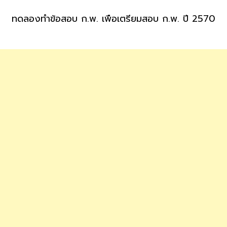
ทดลองทำข้อสอบ ก.พ. เพื่อเตรียมสอบ ก.พ. ปี 2570