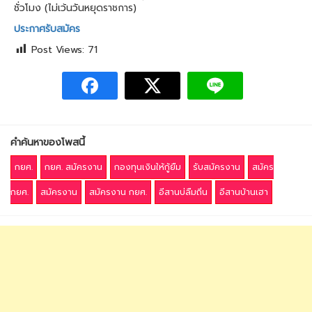
ชั่วโมง (ไม่เว้นวันหยุดราชการ)
ประกาศรับสมัคร
Post Views:
71
คำค้นหาของโพสนี้
กยศ.
กยศ. สมัครงาน
กองทุนเงินให้กู้ยืม
รับสมัครงาน
สมัคร
กยศ.
สมัครงาน
สมัครงาน กยศ.
อีสานบ่ลืมถิ่น
อีสานบ้านเฮา