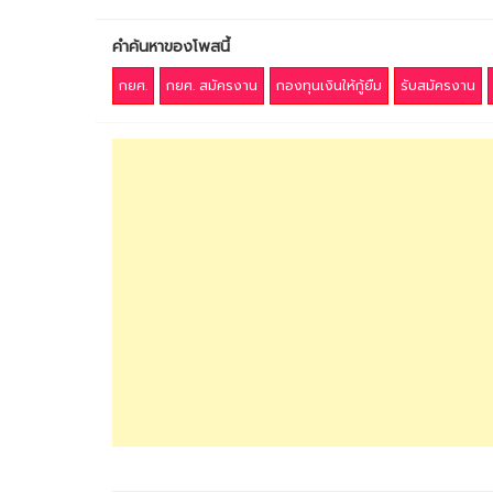
คำค้นหาของโพสนี้
กยศ.
กยศ. สมัครงาน
กองทุนเงินให้กู้ยืม
รับสมัครงาน