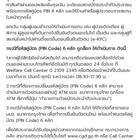
ค่าสินค้าผ่านแอปพลิเคชันถุงเงิน จะต้องแสดงบัตรประจำตัวประชาชน
พร้อมกดรหัสคู่บัตร PIN 6 หลัก และให้ร้านค้าหรือผู้ประกอบการสแกน
ใบหน้าทุกครั้ง
ยกเว้น กลุ่มผู้มอบอำนาจให้ดำเนินการแทน เช่น ผู้ป่วยติดเตียง ผู้
พิการ ผู้สูงอายุที่เดินทางไปยืนยันตัวตนเองไม่ได้ เป็นต้น และกลุ่มผู้ที่
สแกนใบหน้าไม่ผ่านตั้งแต่ขั้นตอนยืนยันตัวตน (e-KYC)
กรณีที่รหัสคู่บัตร (PIN Code) 6 หลัก ถูกล็อก ให้ดำเนินการ ดังนี้
1.หากผู้ใช้สิทธิยังจำรหัสเดิมได้ สามารถติดต่อขอปลดล็อกได้ด้วย
ตนเองผ่านระบบโทรศัพท์อัตโนมัติ ทุกวันตลอด 24 ชั่วโมง ที่
Welfare Call Center 0 2109 2345 หรือติดต่อเจ้าหน้าที่ในวันและ
เวลาทำการ (จันทร์-ศุกร์) ระหว่างเวลา 08.30-17.30 น.
2.กรณีที่ต้องการเปลี่ยนรหัสคู่บัตร (PIN Code) 6 หลัก สามารถ
ดำเนินการด้วยตนเองผ่านตู้ ATM บมจ. ธนาคารกรุงไทย (เครื่อง
ATM สีเทาที่มีปุ่ม “ทำรายการด้วยบัตรประจำตัวประชาชน”)
3.กรณีจำรหัสคู่บัตร (PIN Code) 6 หลัก ไม่ได้ ให้ติดต่อที่สาขาของ
บมจ. ธนาคารกรุงไทย เพื่อทำการยืนยันตัวตนใหม่ พร้อมกำหนดรหัสคู่
บัตร (PIN Code) 6 หลัก
เพื่อให้ประชาชนได้รับข้อมูลข่าวสารจากกรมบัญชีกลาง กระทรวงการ
คลัง สามารถติดตามได้ที่เว็บไซต์ www.cgd.go.th หรือ Call Center