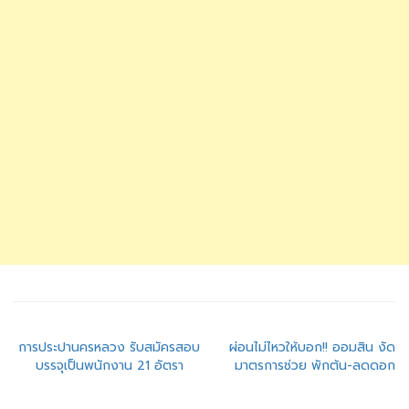
แนะแนว
การประปานครหลวง รับสมัครสอบ
ผ่อนไม่ไหวให้บอก!! ออมสิน งัด
บรรจุเป็นพนักงาน 21 อัตรา
มาตรการช่วย พักต้น-ลดดอก
เรื่อง