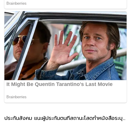
ประกันสังคม แนะผู้ประกันตนที่สถานะโสดทำหนังสือระบุผู้รับเงินสงเคราะห์ กรณีตายล่วงหน้า