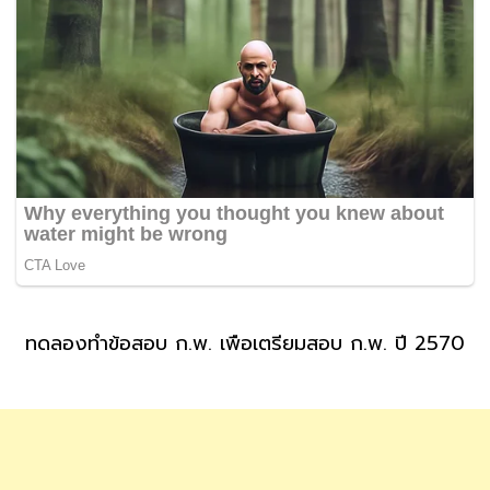
ทดลองทำข้อสอบ ก.พ. เพื่อเตรียมสอบ ก.พ. ปี 2570