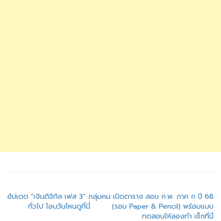
แนะแนว
อัปเดต “เงินดิจิทัล เฟส 3” กลุ่มคน
เปิดตาราง สอบ ก.พ. ภาค ก ปี 68
ทั่วไป โอนวันไหนดูที่นี่
(รอบ Paper & Pencil) พร้อมแบบ
เรื่อง
ทดสอบให้ลองทำ เช็กที่นี่