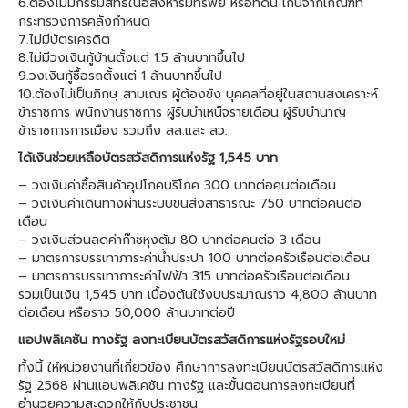
6.ต้องไม่มีกรรมสิทธิ์ในอสังหาริมทรัพย์ หรือที่ดิน เกินจากเกณฑ์ที่
กระทรวงการคลังกำหนด
7.ไม่มีบัตรเครดิต
8.ไม่มีวงเงินกู้บ้านตั้งแต่ 1.5 ล้านบาทขึ้นไป
9.วงเงินกู้ซื้อรถตั้งแต่ 1 ล้านบาทขึ้นไป
10.ต้องไม่เป็นภิกษุ สามเณร ผู้ต้องขัง บุคคลที่อยู่ในสถานสงเคราะห์
ข้าราชการ พนักงานราชการ ผู้รับบำเหน็จรายเดือน ผู้รับบำนาญ
ข้าราชการการเมือง รวมถึง สส.และ สว.
ได้เงินช่วยเหลือบัตรสวัสดิการแห่งรัฐ 1,545 บาท
– วงเงินค่าซื้อสินค้าอุปโภคบริโภค 300 บาทต่อคนต่อเดือน
– วงเงินค่าเดินทางผ่านระบบขนส่งสาธารณะ 750 บาทต่อคนต่อ
เดือน
– วงเงินส่วนลดค่าก๊าซหุงต้ม 80 บาทต่อคนต่อ 3 เดือน
– มาตรการบรรเทาภาระค่าน้ำประปา 100 บาทต่อครัวเรือนต่อเดือน
– มาตรการบรรเทาภาระค่าไฟฟ้า 315 บาทต่อครัวเรือนต่อเดือน
รวมเป็นเงิน 1,545 บาท เบื้องต้นใช้งบประมาณราว 4,800 ล้านบาท
ต่อเดือน หรือราว 50,000 ล้านบาทต่อปี
แอปพลิเคชัน ทางรัฐ ลงทะเบียนบัตรสวัสดิการแห่งรัฐรอบใหม่
ทั้งนี้ ให้หน่วยงานที่เกี่ยวข้อง ศึกษาการลงทะเบียนบัตรสวัสดิการแห่ง
รัฐ 2568 ผ่านแอปพลิเคชัน ทางรัฐ และขั้นตอนการลงทะเบียนที่
อำนวยความสะดวกให้กับประชาชน