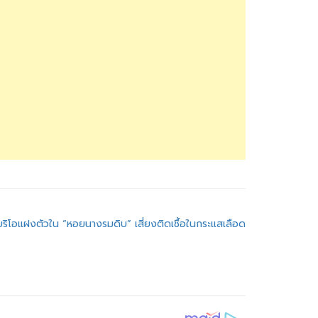
วิบริโอแฝงตัวใน “หอยนางรมดิบ” เสี่ยงติดเชื้อในกระแสเลือด