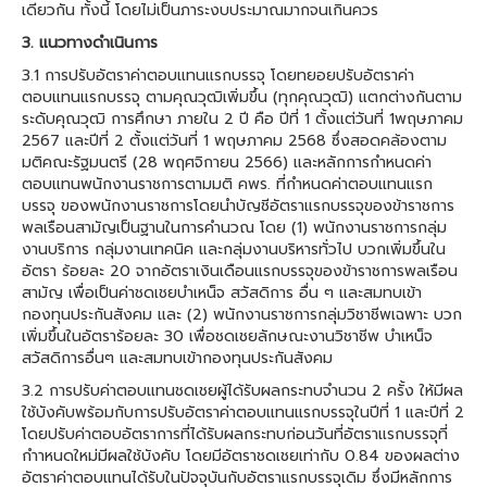
เดียวกัน ทั้งนี้ โดยไม่เป็นภาระงบประมาณมากจนเกินควร
3. แนวทางดําเนินการ
3.1 การปรับอัตราค่าตอบแทนแรกบรรจุ โดยทยอยปรับอัตราค่า
ตอบแทนแรกบรรจุ ตามคุณวุฒิเพิ่มขึ้น (ทุกคุณวุฒิ) แตกต่างกันตาม
ระดับคุณวุฒิ การศึกษา ภายใน 2 ปี คือ ปีที่ 1 ตั้งแต่วันที่ 1พฤษภาคม
2567 และปีที่ 2 ตั้งแต่วันที่ 1 พฤษภาคม 2568 ซึ่งสอดคล้องตาม
มติคณะรัฐมนตรี (28 พฤศจิกายน 2566) และหลักการกําหนดค่า
ตอบแทนพนักงานราชการตามมติ คพร. ที่กําหนดค่าตอบแทนแรก
บรรจุ ของพนักงานราชการโดยนําบัญชีอัตราแรกบรรจุของข้าราชการ
พลเรือนสามัญเป็นฐานในการคํานวณ โดย (1) พนักงานราชการกลุ่ม
งานบริการ กลุ่มงานเทคนิค และกลุ่มงานบริหารทั่วไป บวกเพิ่มขึ้นใน
อัตรา ร้อยละ 20 จากอัตราเงินเดือนแรกบรรจุของข้าราชการพลเรือน
สามัญ เพื่อเป็นค่าชดเชยบําเหน็จ สวัสดิการ อื่น ๆ และสมทบเข้า
กองทุนประกันสังคม และ (2) พนักงานราชการกลุ่มวิชาชีพเฉพาะ บวก
เพิ่มขึ้นในอัตราร้อยละ 30 เพื่อชดเชยลักษณะงานวิชาชีพ บําเหน็จ
สวัสดิการอื่นๆ และสมทบเข้ากองทุนประกันสังคม
3.2 การปรับค่าตอบแทนชดเชยผู้ได้รับผลกระทบจํานวน 2 ครั้ง ให้มีผล
ใช้บังคับพร้อมกับการปรับอัตราค่าตอบแทนแรกบรรจุในปีที่ 1 และปีที่ 2
โดยปรับค่าตอบอัตราการที่ได้รับผลกระทบก่อนวันที่อัตราแรกบรรจุที่
กําาหนดใหม่มีผลใช้บังคับ โดยมีอัตราชดเชยเท่ากับ 0.84 ของผลต่าง
อัตราค่าตอบแทนได้รับในปัจจุบันกับอัตราแรกบรรจุเดิม ซึ่งมีหลักการ