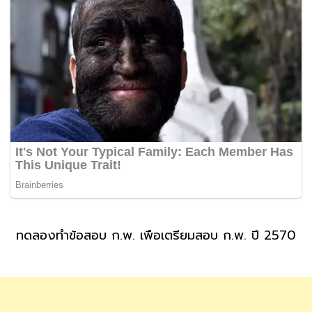
ทดลองทำข้อสอบ ก.พ. เพื่อเตรียมสอบ ก.พ. ปี 2570