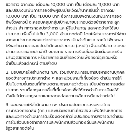
ชั่วคราว จากเดิม เดือนละ 10,000 บาท เป็น เดือนละ 11,000 บาท
และปรับเงินเพิ่มการครองชีพผู้รับเบี้ยหวัดบํานาญขั้นต่ำ จากเดิม
10,000 บาท เป็น 11,000 บาท ซึ่งการปรับเพดานเงินเพิ่มการครอง
ชีพชั่วคราวนี้ จะครอบคลุมกลุ่มเป้าหมายประกอบด้วยข้าราชการ ลูก
จ้างประจํา ทหารกองประจําการ และผู้รับบํานาญ และคาดว่าจะใช้งบ
ประมาณ เพิ่มขึ้นไม่เกิน 3,000 ล้านบาทต่อปี โดยให้ส่วนราชการใช้จ่าย
จากงบประมาณของแต่ละส่วนราชการ เป็นลําดับแรก หากไม่เพียงพอ
ให้ขอทําความตกลงกับสํานักงบประมาณ (สงป.) เพื่อขอใช้จ่าย จากงบ
ประมาณรายจ่ายประจําปี งบกลาง รายการเงินเลื่อนเงินเดือนและเงิน
ปรับวุฒิข้าราชการ หรือรายการเงินสํารองจ่ายเพื่อกรณีฉุกเฉินหรือ
จำเป็นแล้วแต่กรณี ตามลำดับ
2. มอบหมายให้สํานักงาน ก.พ. ร่วมกับคณะกรรมการบริหารงานบุคคล
ของข้าราชการประเภทต่าง ๆ และหน่วยงานที่เกี่ยวข้อง ดําเนินการให้
เป็นไปตามขั้นตอนที่กําหนดตามกฎหมายว่าด้วยระเบียบข้าราชการแต่ละ
ประเภท รวมทั้งกฎหมายอื่นที่เกี่ยวข้องเพื่อให้การดําเนินการมีผลใช้
บังคับได้ตามกฎหมายและสอดคล้องตามหลักการดังกล่าวต่อไป
3. มอบหมายให้สํานักงาน ก.พ. ประสานกับกระทรวงมหาดไทย
กระทรวงการคลัง (กค.) และหน่วยงานที่เกี่ยวข้อง เพื่อให้รับหลักการ
และแนวทางดําเนินการในเรื่องดังกล่าวไปประกอบการพิจารณาดําเนิน
การในส่วนของข้าราชการและพนักงานส่วนท้องถิ่นและพนักงาน
รัฐวิสาหกิจต่อไป