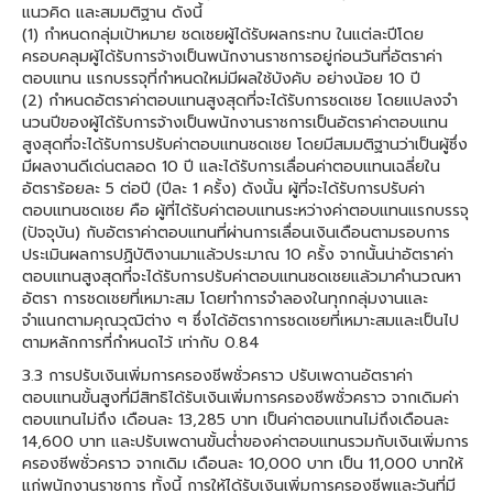
แนวคิด และสมมติฐาน ดังนี้
(1) กําหนดกลุ่มเป้าหมาย ชดเชยผู้ได้รับผลกระทบ ในแต่ละปีโดย
ครอบคลุมผู้ได้รับการจ้างเป็นพนักงานราชการอยู่ก่อนวันที่อัตราค่า
ตอบแทน แรกบรรจุที่กำหนดใหม่มีผลใช้บังคับ อย่างน้อย 10 ปี
(2) กําหนดอัตราค่าตอบแทนสูงสุดที่จะได้รับการชดเชย โดยแปลงจํา
นวนปีของผู้ได้รับการจ้างเป็นพนักงานราชการเป็นอัตราค่าตอบแทน
สูงสุดที่จะได้รับการปรับค่าตอบแทนชดเชย โดยมีสมมติฐานว่าเป็นผู้ซึ่ง
มีผลงานดีเด่นตลอด 10 ปี และได้รับการเลื่อนค่าตอบแทนเฉลี่ยใน
อัตราร้อยละ 5 ต่อปี (ปีละ 1 ครั้ง) ดังนั้น ผู้ที่จะได้รับการปรับค่า
ตอบแทนชดเชย คือ ผู้ที่ได้รับค่าตอบแทนระหว่างค่าตอบแทนแรกบรรจุ
(ปัจจุบัน) กับอัตราค่าตอบแทนที่ผ่านการเลื่อนเงินเดือนตามรอบการ
ประเมินผลการปฏิบัติงานมาแล้วประมาณ 10 ครั้ง จากนั้นน่าอัตราค่า
ตอบแทนสูงสุดที่จะได้รับการปรับค่าตอบแทนชดเชยแล้วมาคํานวณหา
อัตรา การชดเชยที่เหมาะสม โดยทําการจําลองในทุกกลุ่มงานและ
จําแนกตามคุณวุฒิต่าง ๆ ซึ่งได้อัตราการชดเชยที่เหมาะสมและเป็นไป
ตามหลักการที่กําหนดไว้ เท่ากับ 0.84
3.3 การปรับเงินเพิ่มการครองชีพชั่วคราว ปรับเพดานอัตราค่า
ตอบแทนขั้นสูงที่มีสิทธิได้รับเงินเพิ่มการครองชีพชั่วคราว จากเดิมค่า
ตอบแทนไม่ถึง เดือนละ 13,285 บาท เป็นค่าตอบแทนไม่ถึงเดือนละ
14,600 บาท และปรับเพดานขั้นต่ำของค่าตอบแทนรวมกับเงินเพิ่มการ
ครองชีพชั่วคราว จากเดิม เดือนละ 10,000 บาท เป็น 11,000 บาทให้
แก่พนักงานราชการ ทั้งนี้ การให้ได้รับเงินเพิ่มการครองชีพและวันที่มี