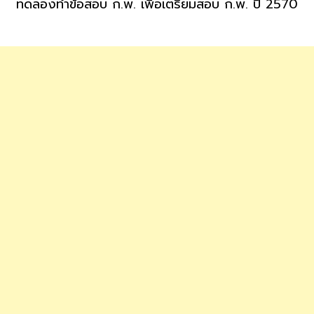
ทดลองทำข้อสอบ ก.พ. เพื่อเตรียมสอบ ก.พ. ปี 2570