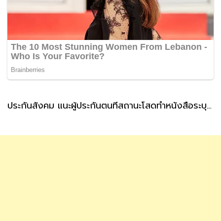
ประกันสังคม แนะผู้ประกันตนที่สถานะโสดทำหนังสือระบุผู้รับเงินสงเคราะห์ กรณีตายล่วงหน้า