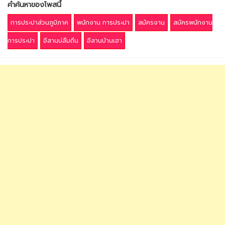
คำค้นหาของโพสนี้
การประปาส่วนภูมิภาค
พนักงาน การประปา
สมัครงาน
สมัครพนักงาน
การประปา
อีสานบ่ลืมถิ่น
อีสานบ้านเฮา