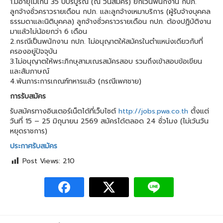
1.มีอายุไม่เกิน 35 ปีบริบูรณ์ (ณ วันสมัคร) ยกเว้นพนักงาน กปภ.
ลูกจ้างชั่วคราวรายเดือน กปภ. และลูกจ้างเหมาบริการ (ผู้รับจ้างบุคคล
ธรรมดาและนิติบุคคล) ลูกจ้างชั่วคราวรายเดือน กปภ. ต้องปฏิบัติงาน
มาแล้วไม่น้อยกว่า 6 เดือน
2.กรณีเป็นพนักงาน กปภ. ไม่อนุญาตให้สมัครในตำแหน่งเดียวกับที่
ครองอยู่ปัจจุบัน
3.ไม่อนุญาตให้พระภิกษุสามเณรสมัครสอบ รวมถึงเข้าสอบข้อเขียน
และสัมภาษณ์
4.พ้นภาระการเกณฑ์ทหารแล้ว (กรณีเพศชาย)
การรับสมัคร
รับสมัครทางอินเตอร์เน็ตได้ที่เว็บไซต์
http://jobs.pwa.co.th
ตั้งแต่
วันที่ 15 – 25 มิถุนายน 2569 สมัครได้ตลอด 24 ชั่วโมง (ไม่เว้นวัน
หยุดราชการ)
ประกาศรับสมัคร
Post Views:
210