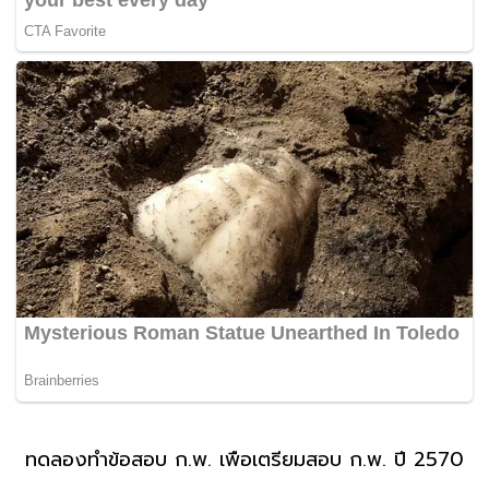
ทดลองทำข้อสอบ ก.พ. เพื่อเตรียมสอบ ก.พ. ปี 2570