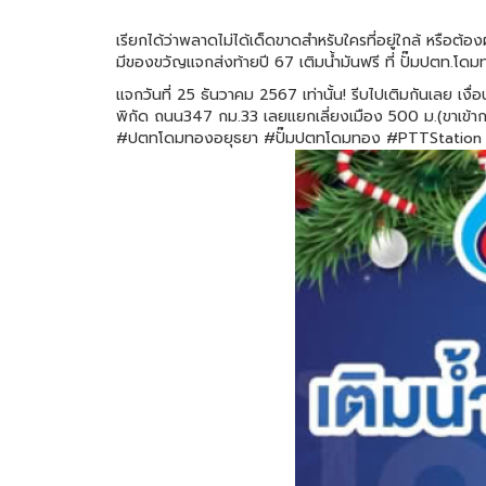
เรียกได้ว่าพลาดไม่ได้เด็ดขาดสำหรับใครที่อยู่ใกล้ หรือต้อ
มีของขวัญแจกส่งท้ายปี 67 เติมน้ำมันฟรี ที่ ปั๊มปตท.โดม
แจกวันที่ 25 ธันวาคม 2567 เท่านั้น! รีบไปเติมกันเลย เงื่
พิกัด ถนน347 กม.33 เลยแยกเลี่ยงเมือง 500 ม.(ขาเข้า
#ปตทโดมทองอยุธยา #ปั๊มปตทโดมทอง #PTTStation 