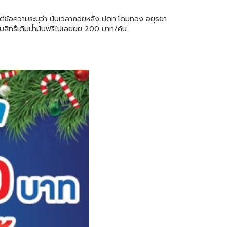
ต์ข้อความระบุว่า นับเวลาถอยหลัง ปตท.โดมทอง อยุธยา
ับสิทธิ์เติมน้ำมันฟรีไปเลยยย 200 บาท/คัน