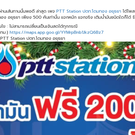
งผ่านเส้นทานนั้นพอดี ล่าสุด เพจ
PTT Station ปตท.โดมทอง อยุธยา
ได้โพส
ทอง อยุธยา เพียง 500 คันเท่านั้น แจกหนัก แจกจริง เติมน้ำมันชนิดใดก็ได้ ร
อนไข : ไม่สามารถเปลี่ยนเป็นเงินสดได้ทุกกรณี
กทม.)
https://maps.app.goo.gl/YYMrpBnb1JkzQ6Bz7
PTT Station ปตท.โดมทอง อยุธยา