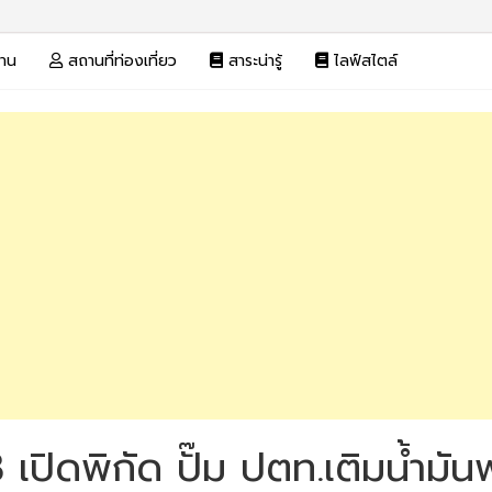
งาน
สถานที่ท่องเที่ยว
สาระน่ารู้
ไลฟ์สไตล์
68 เปิดพิกัด ปั๊ม ปตท.เติมน้ำมั