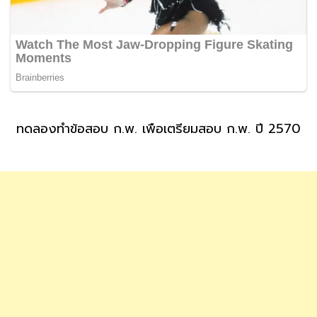
ทดลองทำข้อสอบ ก.พ. เพื่อเตรียมสอบ ก.พ. ปี 2570