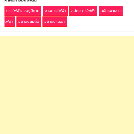
คำค้นหาของโพสนี้
การไฟฟ้าส่วนภูมิภาค
งานการไฟฟ้า
สมัครการไฟฟ้า
สมัครงานการ
ไฟฟ้า
อีสานบ่ลืมถิ่น
อีสานบ้านเฮา