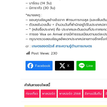
– บาร์เรน (14 วัน)
– นิการากัว (30 วัน)
*หมายเหตุ :
– ขอบคุณข้อมูลอ้างอิงจาก #กรมการกงสุล (และเพิ่มเติมข้
– ตัวเลขในวงเล็บ = จำนวนวันที่พำนักอยู่ได้ในประเทศปล
– * (หลังชื่อประเทศ) คือ ประเทศและดินแดนที่ประกาศยกเ
– การขอ Visa on Arrival อาจมีค่าธรรมเนียมตามแต่ละปร
– กรุณาตรวจสอบข้อมูลอัพเดทประเทศปลายทางอีกครั้งก่
cr :
เกษตรฮอตนิวส์ สาระความรู้ด้านการเกษตร
Post Views:
230
Facebook
X
Line
คำค้นหาของโพสนี้
ท่องเที่ยว
พาสปอร์ต
พาสปอร์ต 2568
อีสานบ่ลืมถิ่น
อ