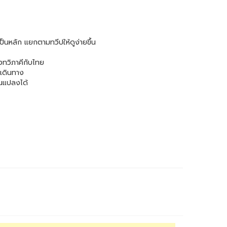
็นหลัก แยกตามทวีปให้ดูง่ายขึ้น
งทวิภาคีกับไทย
นเดินทาง
ยนแปลงได้