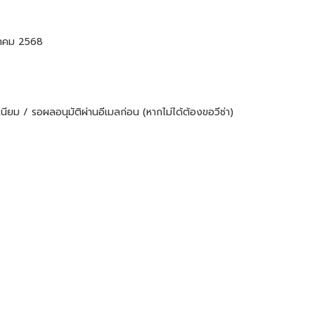
กฎาคม 2568
ียม / รอผลอนุมัติผ่านอีเมลก่อน (หากไม่ได้ต้องขอวีซ่า)