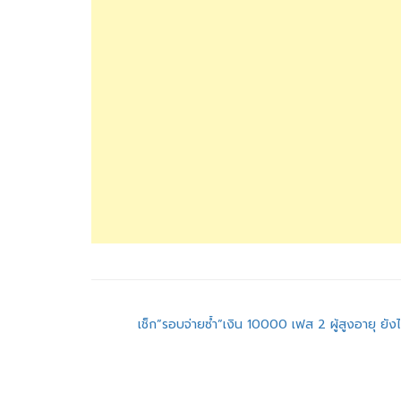
แนะแนว
เช็ก”รอบจ่ายซ้ำ”เงิน 10000 เฟส 2 ผู้สูงอายุ ยังไ
เรื่อง