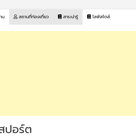
งาน
สถานที่ท่องเที่ยว
สาระน่ารู้
ไลฟ์สไตล์
าสปอร์ต