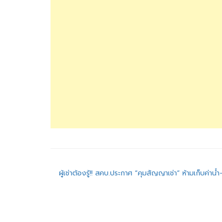
แนะแนว
ผู้เช่าต้องรู้!! สคบ.ประกาศ “คุมสัญญาเช่า” ห้ามเก็บค่าน้ำ
เรื่อง