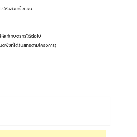
รให้แล้วเสร็จก่อน
ินให้แก่เกษตรกรได้ต่อไป
ิดพืชที่ได้รับสิทธิตามโครงการ)