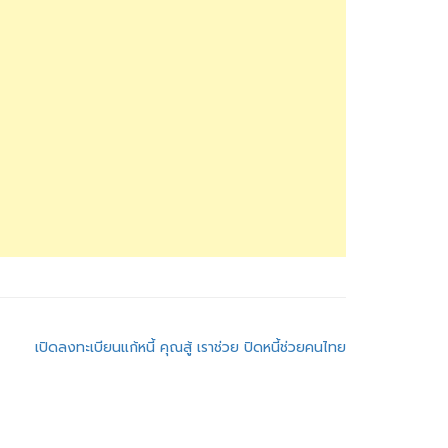
เปิดลงทะเบียนแก้หนี้ คุณสู้ เราช่วย ปิดหนี้ช่วยคนไทย