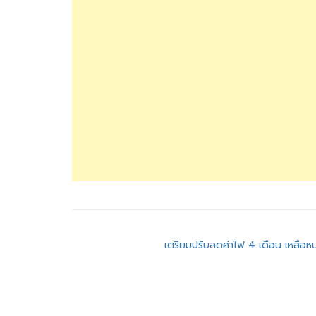
แนะแนว
เตรียมปรับลดค่าไฟ 4 เดือน เหลือห
เรื่อง