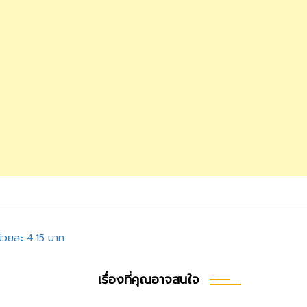
น่วยละ 4.15 บาท
เรื่องที่คุณอาจสนใจ