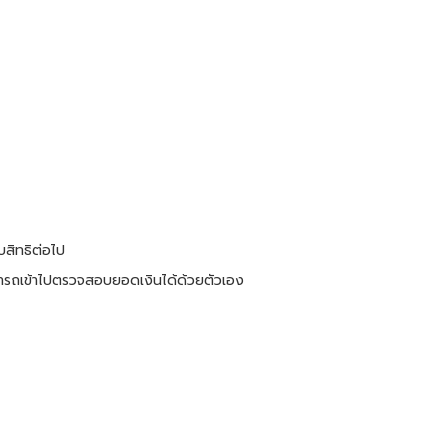
บสิทธิต่อไป
ามารถเข้าไปตรวจสอบยอดเงินได้ด้วยตัวเอง