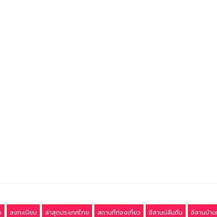
อ
ลงทะเบียน
ล่าสุดประเทศไทย
สถานที่ท่องเที่ยว
อีสานบ่ลืมถิ่น
อีสานบ้าน