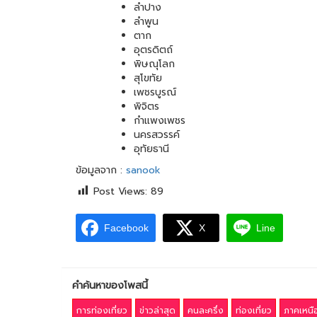
ลำปาง
ลำพูน
ตาก
อุตรดิตถ์
พิษณุโลก
สุโขทัย
เพชรบูรณ์
พิจิตร
กำแพงเพชร
นครสวรรค์
อุทัยธานี
ข้อมูลจาก :
sanook
Post Views:
89
Facebook
X
Line
คำค้นหาของโพสนี้
การท่องเที่ยว
ข่าวล่าสุด
คนละครึ่ง
ท่องเที่ยว
ภาคเหนื