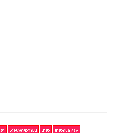
เฮา
เดือนพฤศจิกายน
เที่ยว
เที่ยวคนละครึ่ง