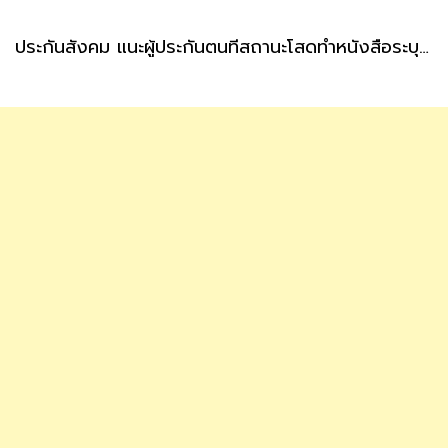
ประกันสังคม แนะผู้ประกันตนที่สถานะโสดทำหนังสือระบุผู้รับเงินสงเคราะห์ กรณีตายล่วงหน้า