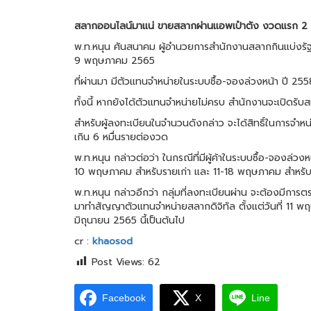
สลากออนไลน์มาแน่ ขายสลากผ่านแอพเป๋าตัง งวดแรก 2 มิถุ
พ.ท.หนุน ศันสนาคม ผู้อำนวยการสำนักงานสลากกินแบ่งรัฐบา
9 พฤษภาคม 2565
ที่ผ่านมา มีตัวแทนจำหน่ายในระบบซื้อ-จองล่วงหน้า ปี 255
ทั้งนี้ หากยังได้ตัวแทนจำหน่ายไม่ครบ สำนักงานจะเปิดรับส
สำหรับผู้ลงทะเบียนในจำนวนดังกล่าว จะได้สิทธิ์ในการจำหน่า
เกิน 6 หมื่นรายต่องวด
พ.ท.หนุน กล่าวต่อว่า ในกรณีที่มีผู้ค้าในระบบซื้อ-จองล่ว
10 พฤษภาคม สำหรับรายเก่า และ 11-18 พฤษภาคม สำหรับผู
พ.ท.หนุน กล่าวอีกว่า กลุ่มที่ลงทะเบียนผ่าน จะต้องมีกา
มาทำสัญญาตัวแทนจำหน่ายสลากดิจิทัล ตั้งแต่วันที่ 11 พฤ
มิถุนายน 2565 นี้เป็นต้นไป
cr :
khaosod
Post Views:
62
Facebook
X
Line