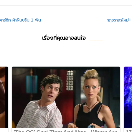
งคาร์ซีท ฝ่าฝืนปรับ 2 พัน
กฎจราจรใหม่!! 
เรื่องที่คุณอาจสนใจ