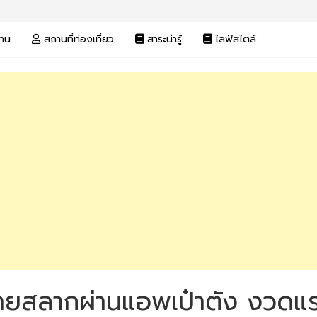
งาน
สถานที่ท่องเที่ยว
สาระน่ารู้
ไลฟ์สไตล์
ขายสลากผ่านแอพเป๋าตัง งวดแร