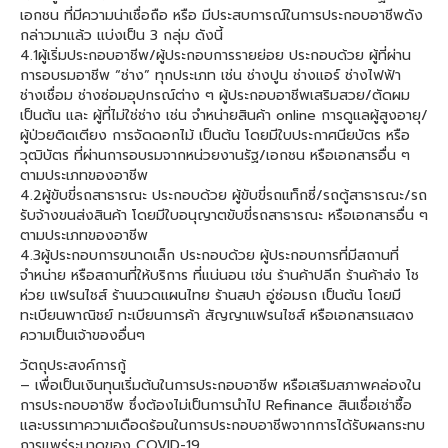
เอกชน ที่มีความน่าเชื่อถือ หรือ มีประสบการณ์ในการประกอบอาชีพดัง
กล่าวมาแล้ว แบ่งเป็น 3 กลุ่ม ดังนี้
4.1ผู้เริ่มประกอบอาชีพ/ผู้ประกอบการรายย่อย ประกอบด้วย ผู้ที่ผ่าน
การอบรมอาชีพ “ช่าง” ทุกประเภท เช่น ช่างปูน ช่างแอร์ ช่างไฟฟ้า
ช่างเชื่อม ช่างซ่อมอุปกรณ์ต่าง ๆ ผู้ประกอบอาชีพเสริมสวย/ตัดผม
เป็นต้น และ ผู้ที่ไม่ใช่ช่าง เช่น จำหน่ายสินค้า online การดูแลผู้สูงอายุ/
ผู้ป่วยติดเตียง การจัดดอกไม้ เป็นต้น โดยมีใบประกาศนียบัตร หรือ
วุฒิบัตร ที่ผ่านการอบรมจากหน่วยงานรัฐ/เอกชน หรือเอกสารอื่น ๆ
ตามประเภทของอาชีพ
4.2ผู้ขับขี่รถสาธารณะ ประกอบด้วย ผู้ขับขี่รถแท็กซี่/รถตู้สาธารณะ/รถ
รับจ้างขนส่งสินค้า โดยมีใบอนุญาตขับขี่รถสาธารณะ หรือเอกสารอื่น ๆ
ตามประเภทของอาชีพ
4.3ผู้ประกอบการขนาดเล็ก ประกอบด้วย ผู้ประกอบการที่มีสถานที่
จำหน่าย หรือสถานที่ให้บริการ ที่แน่นอน เช่น ร้านค้าปลีก ร้านค้าส่ง โช
ห่วย แฟรนไชส์ ร้านนวดแผนไทย ร้านสปา อู่ซ่อมรถ เป็นต้น โดยมี
ทะเบียนพาณิชย์ ทะเบียนการค้า สัญญาแฟรนไชส์ หรือเอกสารแสดง
ความเป็นเจ้าของอื่นๆ
วัตถุประสงค์การกู้
– เพื่อเป็นเงินทุนเริ่มต้นในการประกอบอาชีพ หรือเสริมสภาพคล่องใน
การประกอบอาชีพ ซึ่งต้องไม่เป็นการนำไป Refinance สินเชื่อเช่าซื้อ
และบรรเทาความเดือดร้อนในการประกอบอาชีพจากการได้รับผลกระทบ
การแพร่ระบาดของ COVID-19