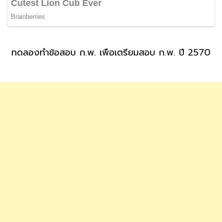
ทดลองทำข้อสอบ ก.พ. เพื่อเตรียมสอบ ก.พ. ปี 2570