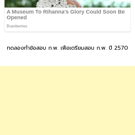
ทดลองทำข้อสอบ ก.พ. เพื่อเตรียมสอบ ก.พ. ปี 2570