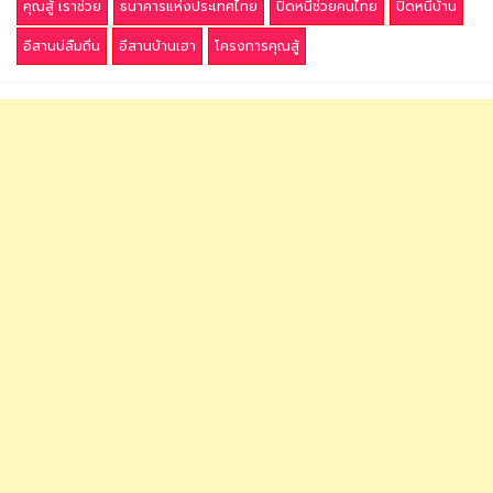
คุณสู้ เราช่วย
ธนาคารแห่งประเทศไทย
ปิดหนี้ช่วยคนไทย
ปิดหนี้บ้าน
อีสานบ่ลืมถิ่น
อีสานบ้านเฮา
โครงการคุณสู้