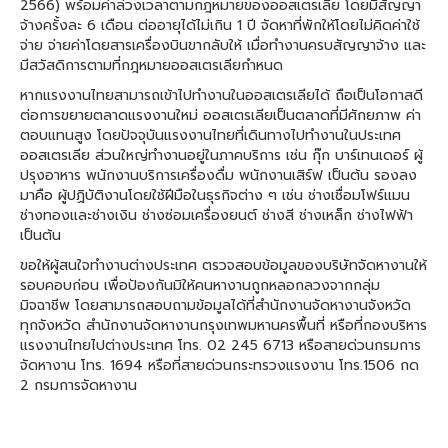
2566) พร้อมค่าล่วงเวลาตามกฎหมายของออสเตรเลีย โดยมีสัญญา
จ้างครั้งละ 6 เดือน ต่ออายุได้ไม่เกิน 1 ปี จัดหาที่พักให้โดยไม่คิดค่าใช้
จ่าย จ่ายค่าโดยสารเครื่องบินขากลับให้ เมื่อทำงานครบสัญญาจ้าง และ
มีสวัสดิการตามที่กฎหมายออสเตรเลียกำหนด
หากแรงงานไทยสามารถเข้าไปทำงานในออสเตรเลียได้ ถือเป็นโอกาสดี
ต่อการขยายตลาดแรงงานใหม่ ออสเตรเลียเป็นตลาดที่มีศักยภาพ ค่า
ตอบแทนสูง โดยปัจจุบันแรงงานไทยที่เดินทางไปทำงานในประเทศ
ออสเตรเลีย ส่วนใหญ่ทำงานอยู่ในภาคบริการ เช่น กุ๊ก บาร์เทนเดอร์ ผู้
ปรุงอาหาร พนักงานบริการเครื่องดื่ม พนักงานเสิร์ฟ เป็นต้น รองลง
มาคือ ผู้ปฏิบัติงานโดยใช้ฝีมือในธุรกิจต่าง ๆ เช่น ช่างเชื่อมโฟร์แมน
ช่างทองและช่างเงิน ช่างซ่อมเครื่องยนต์ ช่างสี ช่างเหล็ก ช่างไฟฟ้า
เป็นต้น
ขอให้ผู้สนใจทำงานต่างประเทศ ตรวจสอบข้อมูลของบริษัทจัดหางานให้
รอบคอบก่อน เพื่อป้องกันมิให้คนหางานถูกหลอกลวงจากกลุ่ม
มิจฉาชีพ โดยสามารถสอบถามข้อมูลได้ที่สำนักงานจัดหางานจังหวัด
ทุกจังหวัด สำนักงานจัดหางานกรุงเทพมหานครพื้นที่ หรือที่กองบริหาร
แรงงานไทยไปต่างประเทศ โทร. 02 245 6713 หรือสายด่วนกรมการ
จัดหางาน โทร. 1694 หรือที่สายด่วนกระทรวงแรงงาน โทร.1506 กด
2 กรมการจัดหางาน