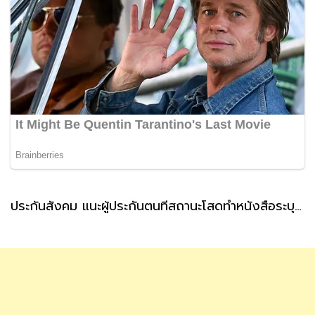
ประกันสังคม แนะผู้ประกันตนที่สถานะโสดทำหนังสือระบุผู้รับเงินสงเคราะห์ กรณีตายล่วงหน้า