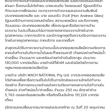
หน้าจากการเดินทางเยือนประเทศออสเตรเลีย เมื่อช่วงเดือนมีนาคมที่
ผ่านมา ซึ่งขณะนั้นได้เข้าพบ นายเบรนดัน โอคอนเนอร์ รัฐมนตรีด้าน
ทักษะและการฝึกอบรม กระทรวงการจ้างงานและแรงงานสัมพันธ์
ประเทศออสเตรเลีย และ นาย แอนดริว จ้าวส์ (Hon Andrew Giles)
รัฐมนตรีด้านการตรวจคนเข้าเมือง สถานะพลเมือง และกิจการพหุ
วัฒนธรรม ประเทศออสเตรเลีย เพื่อประชุมหารือข้อราชการด้าน
แรงงาน ในประเด็นแนวโน้มการขยายตลาดแรงงานไทยในภาค
อุตสาหกรรม ภาคการบริการ และมีการพูดคุยถึงความต้องการแรงงาน
ไทยในภาคอุตสาหกรรม ภาคบริการ และภาคอื่นๆ
ล่าสุดตนได้รับการรายงานว่าขณะนี้ประเทศออสเตรเลียมีความต้องการ
หาคนไปทำงานในกิจการน้ำมันและก๊าซธรรมชาติ ตำแหน่งช่างทำหม้อน้ำ
ช่างเชื่อม จำนวนมาก และพร้อมจ่ายค่าจ้างในอัตราสูง ประมาณ
130,000 บาทต่อเดือน นายจ้างมีที่พักให้ และยังมีสวัสดิการตาม
กฎหมายของออสเตรเลียด้วย
นายจ้าง บริษัท MACH NATIONAL Pty Ltd. จากประเทศออสเตรเลีย
ได้เข้าพบเพื่อหารือความเป็นไปได้ในการจัดส่งแรงงานไทยไปทำงาน
ก่อสร้าง ซึ่งทางคณะนายจ้างแจ้งความต้องการคนหางานไปทำงานใน
ตำแหน่ง ช่างทำหม้อน้ำ/ช่างเชื่อม จำนวน 250 คน อัตราค่าจ้าง
5,763 ดอลลาร์ออสเตรเลีย หรือคิดเป็นเงินไทย 131,326 บาทต่อ
เดือน
(อัตราแลกเปลี่ยนจากธนาคารแห่งประเทศไทย ณ วันที่ 20 พฤษภาคม