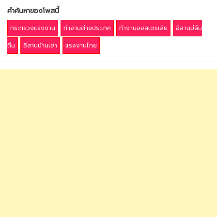
คำค้นหาของโพสนี้
กระทรวงแรงงาน
ทำงานต่างประเทศ
ทำงานออสเตรเลีย
อีสานบ่ลืม
ถิ่น
อีสานบ้านเฮา
แรงงานไทย