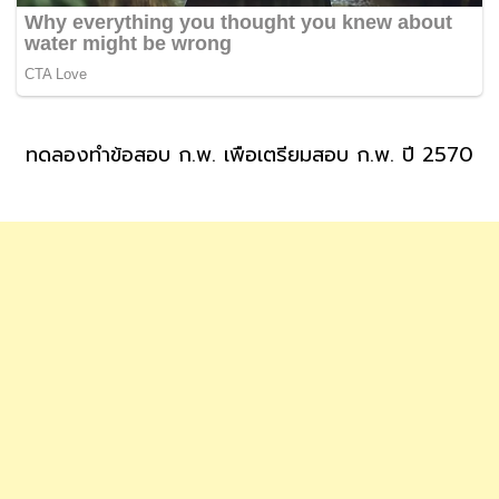
ทดลองทำข้อสอบ ก.พ. เพื่อเตรียมสอบ ก.พ. ปี 2570